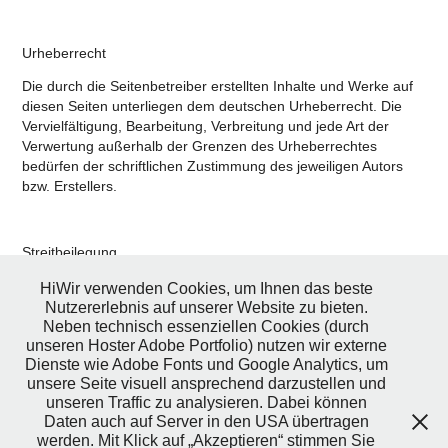
Urheberrecht
Die durch die Seitenbetreiber erstellten Inhalte und Werke auf
diesen Seiten unterliegen dem deutschen Urheberrecht. Die
Vervielfältigung, Bearbeitung, Verbreitung und
jede Art der
Verwertung außerhalb der Grenzen des Urheberrechtes
bedürfen der schriftlichen Zustimmung des jeweiligen Autors
bzw. Erstellers.
Streitbeilegung
Verbraucherstreitbeilegung/Universalschlichtungsstelle
HiWir verwenden Cookies, um Ihnen das beste
Nutzererlebnis auf unserer Website zu bieten.
Wir sind zur Teilnahme an einem Streitbeilegungsverfahren vor
Neben technisch essenziellen Cookies (durch
einer Verbraucherschlichtungsstelle nicht verpflichtet und nicht
unseren Hoster Adobe Portfolio) nutzen wir externe
bereit (§ 36 VSBG).
Dienste wie Adobe Fonts und Google Analytics, um
unsere Seite visuell ansprechend darzustellen und
unseren Traffic zu analysieren. Dabei können
Daten auch auf Server in den USA übertragen
Datenschutz
werden. Mit Klick auf „Akzeptieren“ stimmen Sie