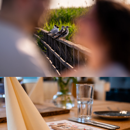
V & M – A Love Story
2026