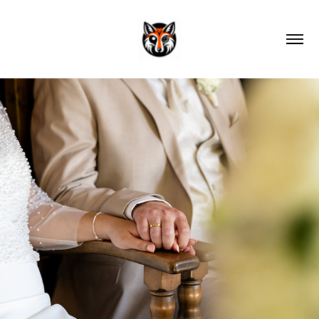
T & A - A Love Story
2026